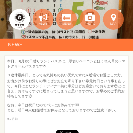
NEWS
MENU
PHOTO
MAP
NEWS
本日、3(月)の日替りランチパスタは、厚切りベーコンとほうれん草のトマ
トクリームパスタです🍅
３連休最終日、とっても気持ちの良い天気ですね☀️近場でお過ごしの方、
お出かけ前やお帰りの際にぜひお立ち寄り下さい😁最終日という事もあっ
て、今日はまだランチ・ディナー共に半分ほどお席空いております😙とは
言え、おそらくすぐに埋まってしまうと思いますので、お早めのご予約お
待ちしてます😉
なお、今日は祝日なのでパンはお休みです🙇‍♂️
また、明日4(火)は振替でお休みとなっておりますのでご注意下さい。
9ヶ月前