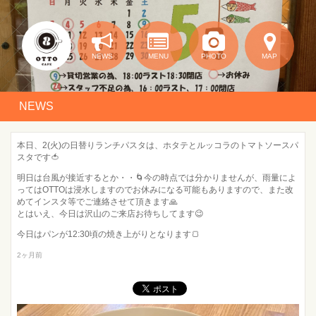
NEWS
MENU
PHOTO
MAP
NEWS
本日、2(火)の日替りランチパスタは、ホタテとルッコラのトマトソースパ
スタです🍅
明日は台風が接近するとか・・🌀今の時点では分かりませんが、雨量によ
ってはOTTOは浸水しますのでお休みになる可能もありますので、また改
めてインスタ等でご連絡させて頂きます🙏
とはいえ、今日は沢山のご来店お待ちしてます😉
今日はパンが12:30頃の焼き上がりとなります🍞
2ヶ月前