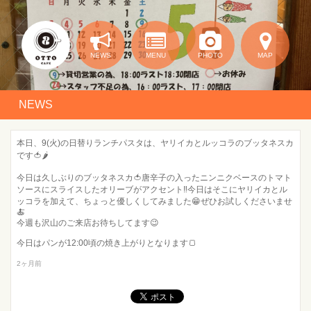
NEWS
MENU
PHOTO
MAP
NEWS
本日、9(火)の日替りランチパスタは、ヤリイカとルッコラのブッタネスカ
です🍅🌶️
今日は久しぶりのブッタネスカ🍅唐辛子の入ったニンニクベースのトマト
ソースにスライスしたオリーブがアクセント‼️今日はそこにヤリイカとル
ッコラを加えて、ちょっと優しくしてみました😁ぜひお試しくださいませ
🍝
今週も沢山のご来店お待ちしてます😉
今日はパンが12:00頃の焼き上がりとなります🍞
2ヶ月前