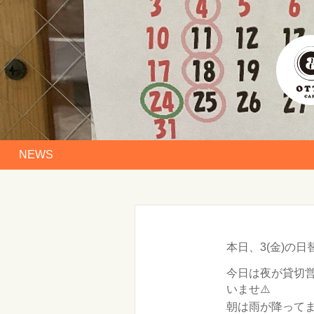
NEWS
本日、3(金)の
今日は夜が貸切営
いませ⚠️
朝は雨が降って