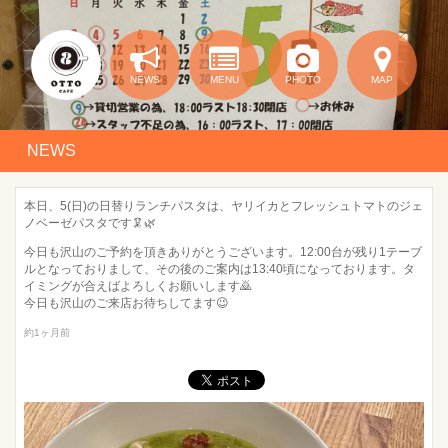
NEWS
MENU
PHOTO
MAP
NEWS
本日、5(日)の日替りランチパスタは、ヤリイカとフレッシュトマトのジェ
ノベーゼパスタです🦑🌿
今日も沢山のご予約を頂きありがとうございます。12:00台が残り1テーブ
ルとなっておりまして、その後のご案内は13:40頃になっております。タ
イミングが合えばよろしくお願いします🙇
今日も沢山のご来店お待ちしてます😉
約1ヶ月前