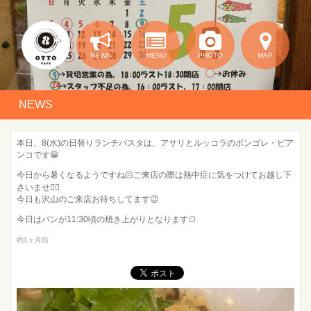
NEWS
MENU
PHOTO
MAP
NEWS
本日、8(水)の日替りランチパスタは、アサリとルッコラのボンゴレ・ビア
ンコです😁
今日から暑くなるようですね🫠ご来店の際は熱中症に気をつけてお越し下
さいませ🙇‍♂️
今日も沢山のご来店お待ちしてます😉
今日はパンが11:30頃の焼き上がりとなります🍞
約1ヶ月前