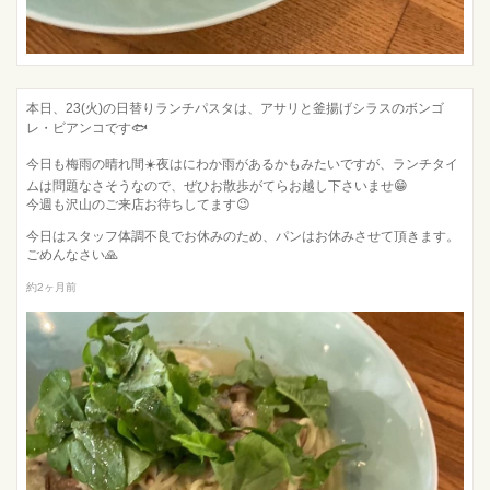
本日、23(火)の日替りランチパスタは、アサリと釜揚げシラスのボンゴ
レ・ビアンコです🐟
今日も梅雨の晴れ間☀️夜はにわか雨があるかもみたいですが、ランチタイ
ムは問題なさそうなので、ぜひお散歩がてらお越し下さいませ😁
今週も沢山のご来店お待ちしてます😉
今日はスタッフ体調不良でお休みのため、パンはお休みさせて頂きます。
ごめんなさい🙏
約2ヶ月前