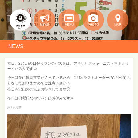
NEWS
MENU
PHOTO
MAP
NEWS
本日、28(日)の日替りランチパスタは、アサリとズッキーニのトマトクリ
ームパスタです🍅
今日は夜に貸切営業が入っているため、17:00ラストオーダーの17:30閉店
となっておりますのでご注意下さい⚠️
今日も沢山のご来店お待ちしてます😉
今日は日曜日なのでパンはお休みです🙏
約1ヶ月前