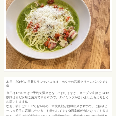
本日、20(土)の日替りランチパスタは、ホタテの和風クリームパスタです
😁
今日は12:00台はご予約で満席となっておりますが、オープン直後と13:15
以降はまだお席ご用意できますので、タイミングが合いましたらよろしく
お願いします🙇
なお、明日はOTTOでもW杯の日本代表戦が観戦出来ますので、ご飯やビ
ール🍺片手に応援したい方、お待ちしてます⚽️通常90分制となっておりま