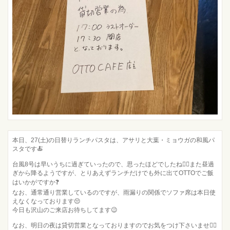
本日、27(土)の日替りランチパスタは、アサリと大葉・ミョウガの和風パ
スタです🍝
台風8号は早いうちに過ぎていったので、思ったほどでしたね😮‍💨また昼過
ぎから降るようですが、とりあえずランチだけでも外に出てOTTOでご飯
はいかがですか❓
なお、通常通り営業しているのですが、雨漏りの関係でソファ席は本日使
えなくなっております😔
今日も沢山のご来店お待ちしてます😉
なお、明日の夜は貸切営業となっておりますのでお気をつけ下さいませ🙇‍♂️