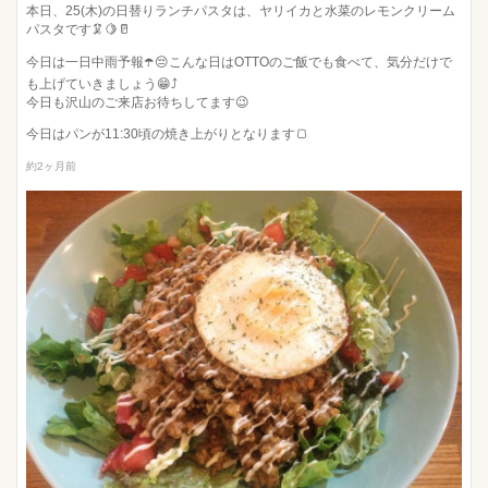
本日、25(木)の日替りランチパスタは、ヤリイカと水菜のレモンクリーム
パスタです🦑🍋🥛
今日は一日中雨予報☂️😔こんな日はOTTOのご飯でも食べて、気分だけで
も上げていきましょう😁⤴️
今日も沢山のご来店お待ちしてます😉
今日はパンが11:30頃の焼き上がりとなります🍞
約2ヶ月前