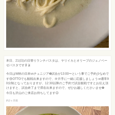
本日、21(日)の日替りランチパスタは、ヤリイカとオリーブのジェノベー
ゼパスタです🦑🫒
今日はW杯の日本vsチュニジア⚽️試合が13:00〜という事でご予約少なめで
す😢OTTOでも観戦出来ますので、🍺片手に一緒に応援しましょう📣通常9
0分制となっておりますが、12:30以降のご予約で試合観戦ですとお伝え頂
けますと、試合終了まで滞在出来ますので、ぜひお越しくださいませ⚽️
今日も沢山のご来店お待ちしてます😉
約2ヶ月前