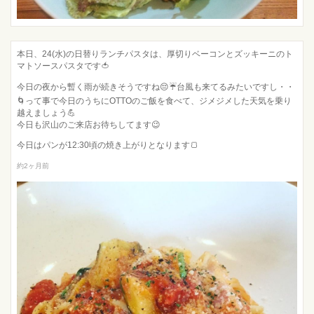
本日、24(水)の日替りランチパスタは、厚切りベーコンとズッキーニのト
マトソースパスタです🍅
今日の夜から暫く雨が続きそうですね😔☔️台風も来てるみたいですし・・
🌀って事で今日のうちにOTTOのご飯を食べて、ジメジメした天気を乗り
越えましょう💪
今日も沢山のご来店お待ちしてます😉
今日はパンが12:30頃の焼き上がりとなります🍞
約2ヶ月前