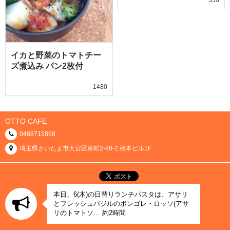
イカと野菜のトマトチー
ズ煮込み パン2枚付
1480
OTTO CAFE
0488715868
埼玉県さいたま市大宮区東町2-88-2 橋本ビル1F
本日、6(木)の日替りランチパスタは、アサリ
とフレッシュバジルのボンゴレ・ロッソ(アサ
リのトマトソ… 約2時間