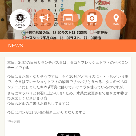
NEWS
MENU
PHOTO
MAP
NEWS
本日、2(木)の日替りランチパスタは、タコとフレッシュトマトのペペロン
チーノです🐙
今日はまた暑くなりそうですね、もう10月だと言うのに・・・😥という事
で、今日はフレッシュなトマトの酸味でサッパリと食べる、タコのペペロ
ンチーノにしました🐙🍅🌶️写真は飾りでルッコラを使っているのですが、
さらにサッパリとお召し上がり頂くため、水菜に変更させて頂きます😁ぜ
ひお試しくださいませ😋
今日も沢山のご来店お待ちしてます😉
今日はパンが11:30頃の焼き上がりとなります🍞
10ヶ月前