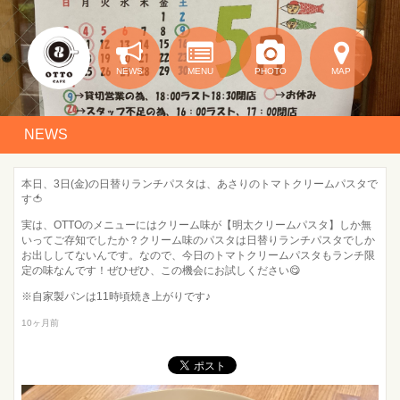
NEWS
MENU
PHOTO
MAP
NEWS
本日、3日(金)の日替りランチパスタは、あさりのトマトクリームパスタで
す🍅
実は、OTTOのメニューにはクリーム味が【明太クリームパスタ】しか無
いってご存知でしたか？クリーム味のパスタは日替りランチパスタでしか
お出ししてないんです。なので、今日のトマトクリームパスタもランチ限
定の味なんです！ぜひぜひ、この機会にお試しください😋
※自家製パンは11時頃焼き上がりです♪
10ヶ月前